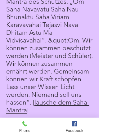
Mantra des Schutzes. „Om
Saha Navavatu Saha Nau
Bhunaktu Saha Viriam
Karavavahai Tejasvi Nava
Dhitam Astu Ma
Vidvisavahai“. &quot;Om. Wir
können zusammen beschützt
werden (Meister und Schüler).
Wir können zusammen
ernährt werden. Gemeinsam
können wir Kraft schöpfen.
Lass unser Wissen Licht
werden. Niemand soll uns
hassen“. [
lausche dem Saha-
Mantra
]
Das Gurur Mantra ist das
Phone
Facebook
Mantra der Weisheit. „Om